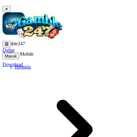
✕
igamble247
Daftar
Aplikasi Mobile
Masuk
Download
Beranda