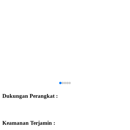
Dukungan Perangkat :
Keamanan Terjamin :