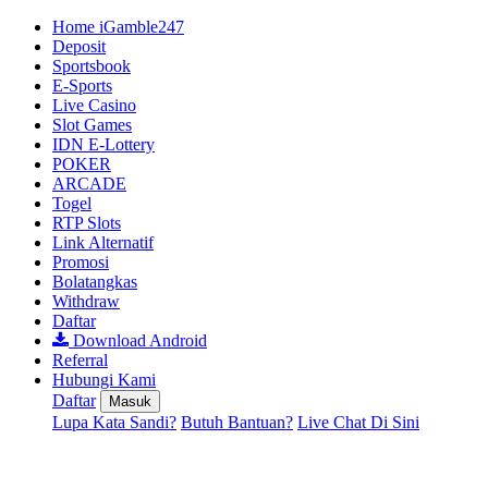
Home iGamble247
Deposit
Sportsbook
E-Sports
Live Casino
Slot Games
IDN E-Lottery
POKER
ARCADE
Togel
RTP Slots
Link Alternatif
Promosi
Bolatangkas
Withdraw
Daftar
Download Android
Referral
Hubungi Kami
Daftar
Masuk
Lupa Kata Sandi?
Butuh Bantuan?
Live Chat Di Sini