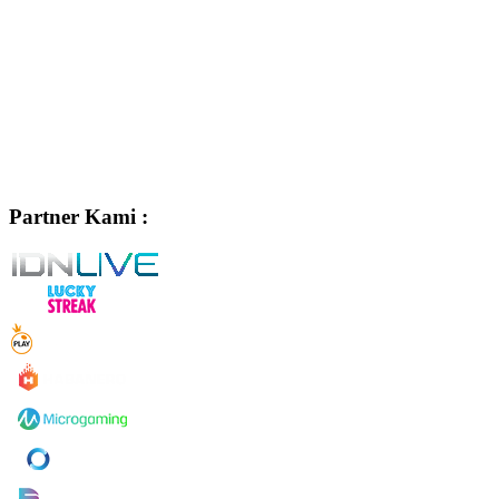
Partner Kami :