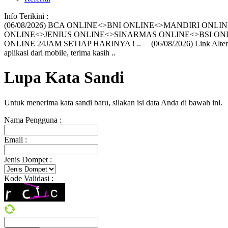
Info Terikini :
(06/08/2026)
BCA ONLINE<>BNI ONLINE<>MANDIRI ONLI
ONLINE<>JENIUS ONLINE<>SINARMAS ONLINE<>BSI O
ONLINE 24JAM SETIAP HARINYA ! ..
(06/08/2026)
Link Alte
aplikasi dari mobile, terima kasih ..
Lupa Kata Sandi
Untuk menerima kata sandi baru, silakan isi data Anda di bawah ini.
Nama Pengguna
:
Email
:
Jenis Dompet
:
Kode Validasi
: