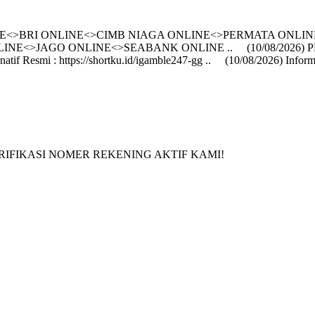
NE<>BRI ONLINE<>CIMB NIAGA ONLINE<>PERMATA ONL
NLINE<>JAGO ONLINE<>SEABANK ONLINE ..
(10/08/2026)
P
rnatif Resmi : https://shortku.id/igamble247-gg ..
(10/08/2026)
Inform
IFIKASI NOMER REKENING AKTIF KAMI!