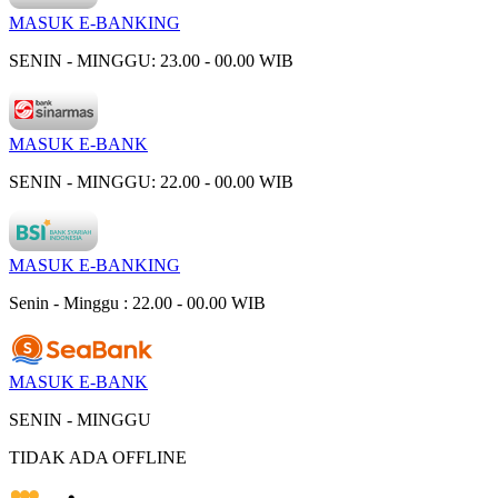
MASUK E-BANKING
SENIN - MINGGU: 23.00 - 00.00 WIB
MASUK E-BANK
SENIN - MINGGU: 22.00 - 00.00 WIB
MASUK E-BANKING
Senin - Minggu : 22.00 - 00.00 WIB
MASUK E-BANK
SENIN - MINGGU
TIDAK ADA OFFLINE