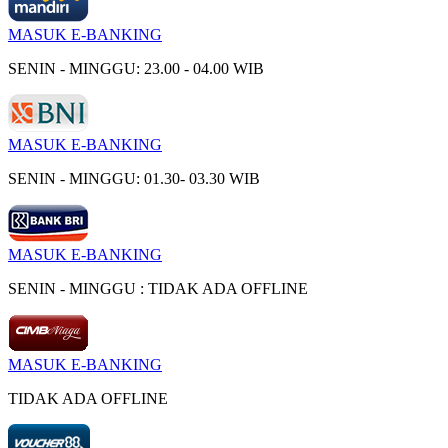
MASUK E-BANKING
SENIN - MINGGU: 23.00 - 04.00 WIB
MASUK E-BANKING
SENIN - MINGGU: 01.30- 03.30 WIB
MASUK E-BANKING
SENIN - MINGGU : TIDAK ADA OFFLINE
MASUK E-BANKING
TIDAK ADA OFFLINE