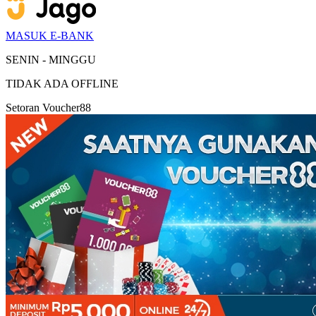
MASUK E-BANK
SENIN - MINGGU
TIDAK ADA OFFLINE
Setoran Voucher88